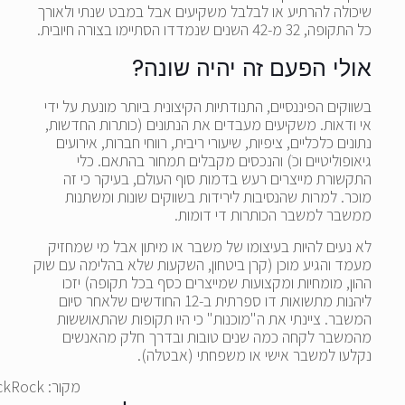
שיכולה להרתיע או לבלבל משקיעים אבל במבט שנתי ולאורך
כל התקופה, 32 מ-42 השנים שנמדדו הסתיימו בצורה חיובית.
אולי הפעם זה יהיה שונה?
בשווקים הפיננסיים, התנודתיות הקיצונית ביותר מונעת על ידי
אי ודאות. משקיעים מעבדים את הנתונים (כותרות החדשות,
נתונים כלכליים, ציפיות, שיעורי ריבית, רווחי חברות, אירועים
גיאופוליטיים וכׂ) והנכסים מקבלים תמחור בהתאם. כלי
התקשורת מייצרים רעש בדמות סוף העולם, בעיקר כי זה
מוכר. למרות שהנסיבות לירידות בשווקים שונות ומשתנות
ממשבר למשבר הכותרות די דומות.
לא נעים להיות בעיצומו של משבר או מיתון אבל מי שמחזיק
מעמד והגיע מוכן (קרן ביטחון, השקעות שלא בהלימה עם שוק
ההון, מומחיות ומקצועות שמייצרים כסף בכל תקופה) יזכו
ליהנות מתשואות דו ספרתית ב-12 החודשים שלאחר סיום
המשבר. ציינתי את ה"מוכנות" כי היו תקופות שהתאוששות
מהמשבר לקחה כמה שנים טובות ובדרך חלק מהאנשים
נקלעו למשבר אישי או משפחתי (אבטלה).
מקור: BlackRock. נתונים מ-Morningstar נכון ל-31/12/21.