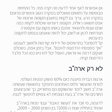
אין אפשרות לאף אחד לדעת מה יקרה מתי. כל התחזיות
מבוססות על ניחושים מושכלים במקרה הטוב והימורים פרועים
במקרה הרע. צריך גם לקחת בחשבון תקופות ארוכות של
אפס תשואה ראלית. תקופות דשדוש שיכולות לקחת כמה
שנים טובות ולהשאיר אתכם באותו מקום עם אקסטרה
תנודתיות לכאן או לשם, יכול להיות שאנחנו נכנסים לתקופה
כזו עכשיו.
קל להסתכל בתרשימים של ירידות קודמות ולחשוב לעצמנו
"איך פספסתי הזדמנות להיכנס". אבל בזמן אמת, כשכולם
זועקים דרמה ואי וודאות, השפל יכול להרגיש כמו הכל מלבד
הזדמנות קנייה.
לא רק ארה"ב
ארצות הברית מייצגת כיום 60% משוק המניות העולמי.
למרות שהעשור פלוס האחרונים התמקד בתשואות שעשתה
ארה"ב חשוב לזכור שהשווקים הם מחזוריים, כך שהביצועים
החורגים של ארה"ב בעת הנוכחית לא צפויים להימשך לנצח.
לדוגמה, מי זוכר את 'העשור האבוד' עבור מניות בארה"ב
שהחל בתחילת שנות ה-2000? בין השנים 2000 – 2009,