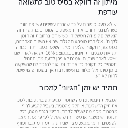
מיתון זה דווקא בסיס טוב לתשואה
עודפת
יש לא מעט סיפורים על כך שהרבה עשירים עשו את הונם
כשהלכו נגד הזרם. אחד המשפטים המוכרים בהקשר הזה
הוא של פיליפ דה רוטשליד "כשיש דם ברחובות זה הזמן
לקנות". אולי תהיו מופתעים לגלות שב-69 השנים האחרונות,
בממוצע, התקופה שלאחר מיתון השיאה בסבירות די גבוהה
תשואות מצטברות חיוביות. בממוצע 16% תשואה לאחר שנה
ו20% לאחר שנתיים. אמנם לא ניתן לדעת מתי תתחיל
ותסתיים כל תקופה כזו אך זה זמן טוב להזכיר לנו שהשקעה
בזמן מיתון אולי מלווה בחששות רבות אך בסופה פיצוי שיכול
להיות לא רע.
תמיד יש זמן "הגיוני" למכור
המציאות דינמית ונדמה שתמיד מגיעות סיבות טובות למכור
את תיק ההשקעות או חלק מהמניות בשביל להגיע לחוף
מבטחים מפני מה שעלול לקרות. הביטו בגרף מטה, בכל
תקופה יש משבר או סיפור חדש שעלול לערער את המצב
ולפעמים זה מתממש, מצד שני השוק תמיד מתגבר ופורץ