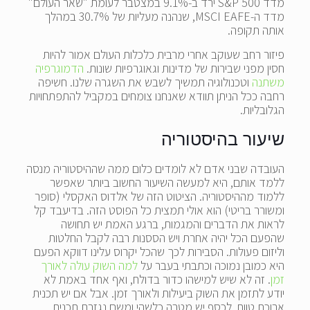
מדד S&P 500 ירד ב-9.1% במצטבר לעומת "שאר העולם"
מדד ה-MSCI EAFE, שנהנה מעליות של 30.7% במהלך
אותה תקופה.
פיזור רחב שעוקב אחרי מרבית כלכלות העולם אמור להיות
חסין מפני שבירות של מדינות וגאוגרפיות שונות.
הדמוגרפיה
משתנה
וטכנולוגיה תמשיך לשבש את השגרה שלנו. חשיפה
רחבה ככל הניתן תוודא שאנחנו צומחים במקביל להתפתחויות
הגלובליות.
שיעור בהיסטוריה
העובדה שבני אדם לא לומדים כלום ממה שההיסטוריה מנסה
ללמד אותם, היא למעשה השיעור החשוב ביותר שאפשר
ללמוד מההיסטוריה. הציטוט הזה של אלדוס האקסלי (סופר
ומשורר בריטי) הוא אולי תמצית כל הפוסט הזה. בדיעבד קל
לראות את הדברים והמגמות, ברגע האמת יש תחושה
שהפעם הכל יהיה אחרת ויש הססנות רבה לקבל החלטות
וליזום פעולות. הסבירות לכך שהכל יקרוס עלינו דווקא הפעם
היא כמובן נמוכה וכתבתי בעבר על
למה השוק עולה לאורך
זמן
. זה לא שיש למישהו כדור בדולח, ואף אחד באמת לא
יודע לתזמן את השוק ביעילות ולאורך זמן. אבל אם יש תכנית
ארוכת טווח, לכסף יש מטרה כלשהי ומשם נגזרת תכנית