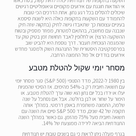
השקעה בתקופות של תנודתיות יכולה להיות קשה, בטח כאשר
אי הוודאות חוגגת עם אירועים מקומיים וגיאופוליטיים רגישים
שיכולים להסלים בכל רגע נתון. אחת הדרכים הכי טובות
להתמודד עם השקעות בתקופות כאלה היא לשנות סיסמא
בעיניים עצומות כך שתאבדו גישה לתיק (בתקווה שזה תיק
שנבנה עם מחשבה, בהתאם למטרות, מפוזר מספיק ובטווח
ההשקעה הרצוי) או לחלופין לאבד תחושת זמן בטיק טוק עד
שהמגמה הנוכחית תעבור. דרך נוספת היא להביט שוב
בפרספקטיבה היסטורית של התנהגות השוק ולמסגר מחדש
אירועים בודדים אל מול התמונה הרחבה.
מסחר יומי שקול להטלת מטבע
בין 1980 ל-2022, מדד הסנופי (S&P 500) סגר מסחר יומי
עם תשואה חיובית רק ב-54% מהימים. אז הסיכוי שהמניות
יעלו או ירדו בכל יום נתון הוא שווה ערך להטלת מטבע. או
הימור על שחור או לבן ברולטה. אבל אם נסתכל על שנה
שלמה, התמונה משתפרת באופן דרמטי. במהלך אותה
תקופה של 42 שנים, מדד S&P 500 סיים את השנה עם
תשואה חיובית מעל 75% מהזמן. גם כאשר במהלך השנה
התנודתיות הביאה לירידה ממוצעת של 14%.
בגרף מעלה ניתן לראות כי גם בשנים טובות יש תנודתיות