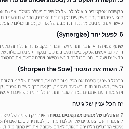
תקשורת אפקטיבית היא לב לבו של כל שיתוף פעולה מוצלח. אנשים א
להציע פתרונות, הם משקיעים זמן בהבנת הצרכים, התחושות והעמדות של
כאשר אנחנו מבינים את נקודת המבט של אחרים, אנחנו יכולים להתאים
6. לפעול יחד (Synergize)
שיתוף פעולה הוא הרבה יותר מאשר עבודה בקבוצה. ההרגל הזה מלמד או
החלקים. אנשים אפקטיביים רואים בערכים, בנקודות מבט וביכולות של 
חדשניים ויעילים יותר. הרגל זה דורש גמישות ויכולת לראות את התמו
7. השחז את המסור (Sharpen the Saw)
ההרגל השביעי מסכם את הכל ומזכיר לנו את החשיבות של למידה והתחד
נפשית, רגשית ורוחנית. השקעה בעצמך, בין אם דרך פעילות גופנית, 
ולהתמודד עם אתגרים בצורה טובה יותר. הרגל זה מדגיש שגם האנשי
זה הכל עניין של גישה
7 ההרגלים של אנשים אפקטיביים במיוחד
אינם רק רשימה של טיפים 
להתמודד עם האתגרים של העולם המודרני, לבנות יחסים בריאים ולהש
אימוץ ההרגלים הללו יהפוך אותך לאדם שמוביל את חייו מתוך מיקוד, 