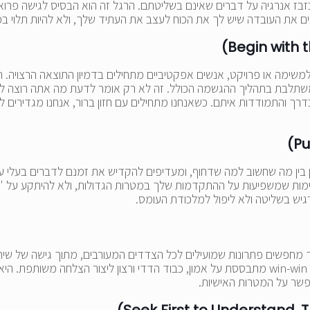
זבז אנרגיה על דברים שאינם בשליטתם. הרגל זה הוא הבסיס לגישה פרוא
ם את העובדה שיש לך את הכוח לעצב את העתיד שלך, ולא להיות תלוי בכוח
ם למשימה או פרויקט, אנשים אפקטיביים מתחילים בדמיון התוצאה הרצויה.
שתלבת בתהליך ההגשמה הכולל. זה לא רק אומר לדעת מה אתה רוצה להש
ך והתמודדות איתם. כשאנחנו מתחילים עם חזון ברור, אנחנו מגדירים לע
חין בין מה שחשוב למה שדחוף, ומעדיפים להקדיש את זמנם לדברים בעלי ע
ת שמשפיעות על ההתקדמות שלך במטרות הגדולות, ולא להיתקע על "כיבוי
יש בשליטה ולא ליפול למלכודת העומס.
 מחפשים פתרונות שמועילים לכל הצדדים המעורבים, מתוך גישה של שיתו
זו לא רק אסטרטגיה לניהול יחסים עסקיים, אלא פילוסופיה לחיים. גישת win-win מתבססת על אמון, כבוד הדדי ורצון ליצ
שר על המטרות האישיות.