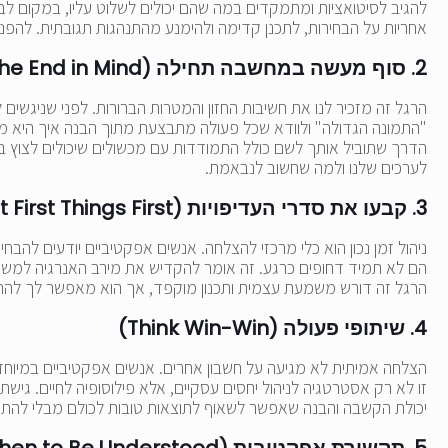
להגיב לסיטואציות ומתמקדים במה שהם יכולים לשלוט עליו, במקום לב
אחריות על הבחירות, לתכנן קדימה ולהימנע מהתנהגות תגובתית. להפני
2. סוף מעשה במחשבה תחילה (Begin with the End in Mind)
הרגל זה מזכיר לנו את חשיבות החזון והמטרות הברורות. לפני שניגשי
"התמונה הגדולה" ולוודא שכל פעולה מתבצעת מתוך הבנה איך היא מ
הדרך שתוביל אותך לשם כולל התמודדות עם מכשולים שיכולים לצוץ בדר
לערכים שלנו ולמה שחשוב לנבאמת.
3. קבעו את סדרי העדיפויות (Put First Things First)
ניהול זמן נכון הוא כלי מרכזי להצלחה. אנשים אפקטיביים יודעים להב
הם לא תמיד דחופים כרגע. זה אומר להקדיש את מירב האנרגיה למשימו
הרגל זה דורש משמעת עצמית ותכנון מוקפד, אך הוא מאפשר לך להרג
4. שיתופי פעולה (Think Win-Win)
הצלחה אמיתית לא מגיעה על חשבון אחרים. אנשים אפקטיביים במיוחד
יכולת הקשבה והבנה שאפשר לשאוף לתוצאות טובות לכולם מבלי להתפ
5. תקשורת אפקטיבית (Seek First to Understand, Then to Be Understood)