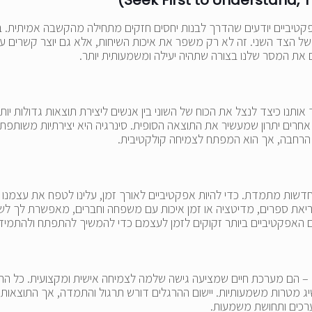
פקטיביים יודעים שהדרך לבנות יחסים חזקים מתחילה מהקשבה אמיתית. 
 הצד השני. זה לא רק משפר את איכות השיחות, אלא גם יוצר קשרים עמוק
 את המסר שלנו בצורה שתהיה יעילה ומשמעותית יותר.
תנו כיצד לנצל את הכוח של השוני בין אנשים ליצירת תוצאות גדולות יו
אחרים יתרון שמעשיר את התוצאה הסופית. סינרגיה היא יצירתיות משותפת
נה הרחבה, אך הוא המפתח לצמיחה קולקטיבית.
שות מתמדת. כדי להיות אפקטיביים לאורך זמן, עלינו לטפח את עצמנו ב
קריאת ספרים, מדיטציה או זמן איכות עם משפחה וחברים, מאפשרת לך לש
ם האפקטיביים ביותר זקוקים לזמן לעצמם כדי להמשיך להתפתח ולהתמי
– הם מערכת חיים שמציעה גישה שלמה לצמיחה אישית ומקצועית. כל הרגל
יג מטרות משמעותיות. יישום ההרגלים דורש תרגול והתמדה, אך התוצאות
ערכים ותחושת משמעות.