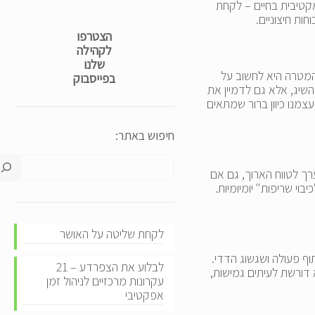
קטיבית בחיים – לקחת
ות חיצוניים.
הצטרפו
לקהילה
שלנו
 המטרה היא לחשוב על
בפייסבוק
יג, אלא גם לדמיין את
צמנו כיוון ברור שמתאים
חיפוש באתר:
רך לטווח הארוך, גם אם
 שריפות" יומיומיות.
לקחת שליטה על האושר
ף פעולה ושגשוג הדדי.
לבלוע את הצפרדע – 21
ור הצלחה משותפת. היא דורשת לעיתים גמישות,
עקרונות מרכזיים לניהול זמן
אפקטיבי