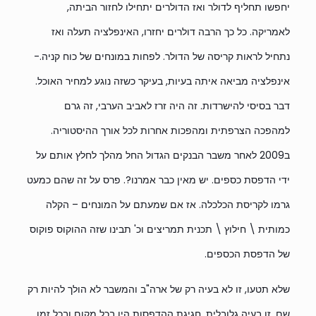
יחפשו תחליף לדולר ואז הדולרים יתחילו לחזור הביתה,
לאמריקה. כל כך הרבה דולרים יחזרו, האינפלציה תעלה ואז
נתחיל לראות קריסה של הדולר. לפחות במונחים של כוח קניה.-
אינפלציה מביאה איתה בעיות, בעיקר כשזה נוגע למחיר האוכל.
דבר בסיסי להישרדות. זה היה זרז לאביב הערבי, זה גרם
למהפכה הצרפתית ומהפכות אחרות לכל אורך ההיסטוריה.
ב2009 לאחר משבר הבנקים הגדול החל מהלך לחלץ אותם על
ידי הדפסת כספים. יש מאין כבר אמרנו?. פרס על זה שהם כמעט
גרמו לקריסת הכלכלה. אז אם שמעתם על המונחים – הקלה
כמותית \ חילוץ \ תכנית תמריצים וכ' תבינו שזה ההוקוס פוקוס
של הדפסת הכספים.
שלא תטעו, זו לא בעיה רק של ארה"ב והמשבר לא הולך להיות רק
שם. זו בעיה גלובלית. חגיגת ההדפסות היו בכל מקום ובכל זמן