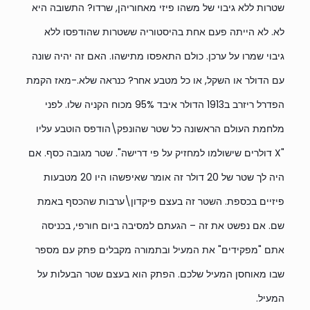
שטרות ללא גיבוי של משהו פיזי מאחוריהן, שרדו? התשובה היא
לא. לא הייתה פעם אחת בהיסטוריה ששטרות שהודפסו ללא
גיבוי שמרו על ערכן. כולם התאפסו מתישהו. האם זה יהיה שונה
עם הדולר או השקל, או כל מטבע אחר? כנראה שלא.-מאז הקמת
הפדרל ריזרב ב1913 הדולר איבד 95% מכוח הקניה שלו. לפני
מלחמת העולם הראשונה כל שטר שהונפק\הודפס הוטבע עליו
"X דולרים שישולמו למחזיק על פי דרישה". שטר מגובה כסף. אם
היה לך שטר של 20 דולר זה אומר שאיפשהו היו 20 מטבעות
פיזיים בכספת. השטר זה בעצם פיקדון\ערבות שהכסף באמת
שם. אם נפשט את זה – הגעתם למסיבה ביום חורפי, בכניסה
אתם "מפקידים" את המעיל ובתמורה מקבלים פתק עם מספר
שבו מאוחסן המעיל שלכם. הפתק הוא בעצם שטר הבעלות על
המעיל.