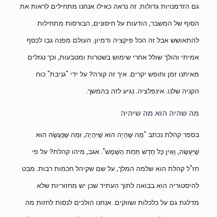
גם הזדמנויות גדולות. זה נראה כאילו אנחנו מתחילים לראות את
הסוף של המשבר, הודעות על חיסונים, הבורסות מתחילות
להתאושש אבל זה הכל פיקציה ודמיון. העולם מפנה גבו לכסף
אמיתי והולך שולל אחרי שימוש בשטרות ומטבעות, וכך נגזלים
מאיתנו זמן וחופש יקרים. איך זה קורה? על ידי "גניבת" כוח
הקניה שלנו. אינפלציה. נגיע לזה בהמשך.
מה שהיה הוא מה שיהיה
בספר קהלת נכתב "מַה שֶּׁהָיָה הוּא שֶׁיִּהְיֶה, וּמַה שֶּׁנַּעֲשָׂה הוּא
שֶׁיֵּעָשֶׂה, וְאֵין כָּל חָדָשׁ תַּחַת הַשָּׁמֶשׁ". אגב, מיהו קהלת? על פי
חז"ל קהלת הוא שלמה המלך, על שם שקיהל חכמות רבות. מבט
להיסטוריה הוא בבואה לתוך העתיד שכן יש מחזוריות שלא
מדלגת גם על כלכלות ושווקים. אנחנו הולכים לנסות לחזות מה